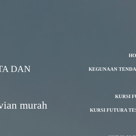
H
TA DAN
KEGUNAAN TEND
KURSI F
avian murah
KURSI FUTURA TE